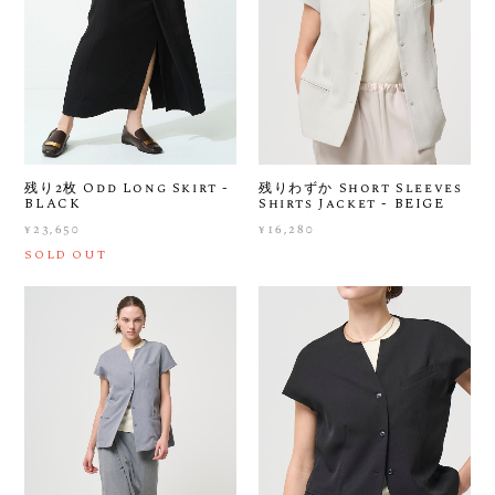
残り2枚 Odd Long Skirt -
残りわずか Short Sleeves
BLACK
Shirts Jacket - BEIGE
¥23,650
¥16,280
SOLD OUT