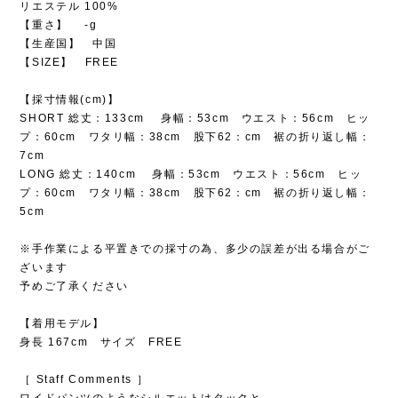
リエステル 100%
【重さ】 -g
【生産国】 中国
【SIZE】 FREE
【採寸情報(cm)】
SHORT 総丈：133cm 身幅：53cm ウエスト：56cm ヒッ
プ：60cm ワタリ幅：38cm 股下62：cm 裾の折り返し幅：
7cm
LONG 総丈：140cm 身幅：53cm ウエスト：56cm ヒッ
プ：60cm ワタリ幅：38cm 股下62：cm 裾の折り返し幅：
5cm
※手作業による平置きでの採寸の為、多少の誤差が出る場合がご
ざいます
予めご了承ください
【着用モデル】
身長 167cm サイズ FREE
［ Staff Comments ］
ワイドパンツのようなシルエットはタックと