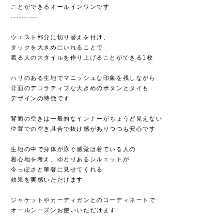
ことができるオールインワンです
‐‐‐‐‐‐‐‐‐‐
ウエスト部分に切り替えを付け、
タックを大きめにいれることで
着る人のスタイルを作り上げることができる1枚
ハリのある生地でマニッシュな印象を残しながら
背面のデコラティブな大きめのボタンとタイも
デザインの特徴です
背面の空きは一般的なインナーがちょうど見えない
位置での空き具合で抜け感がありつつも安心です
生地の中で身体が泳ぐ感覚は着ている人の
着心地を考え、ゆとりあるシルエットが
今っぽさと華奢に見せてくれる
効果を実感いただけます
ジャケットやカーディガンとのコーディネートで
オールシーズンお使いいただけます