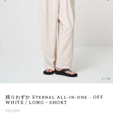
1
/
20
残りわずか Eternal All-in-one - OFF
WHITE / LONG・SHORT
¥27,500