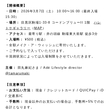
【開催概要】
・
日時：
2026年3月7日（土） 10:00〜16:00（最終入場
15:30）
・
場所：
目黒区駒場1-33-8 コードンブリューII 1階
ハレ
トケギャラリー
（
MAP
）
・
アクセス：
最寄り駅：井の頭線 駒場東大前駅 徒歩3分
・
入場料：
¥500（税込）
・
全額メイク・ア・ウィッシュに寄付いたします。
・
ご予約なしで入っていただけます。
※混雑状況によっては入場制限をさせていただきます。
主催：
田丸麻紀さま / Adé Lifestyle director
@tamarumaki
【注意事項】
・お支払い方法：
現金 / クレジットカード / QUICPay / iD
/ 交通系IC
・
手数料：
現金以外のお支払いの場合は、手数料+5%でのお
会計となります。