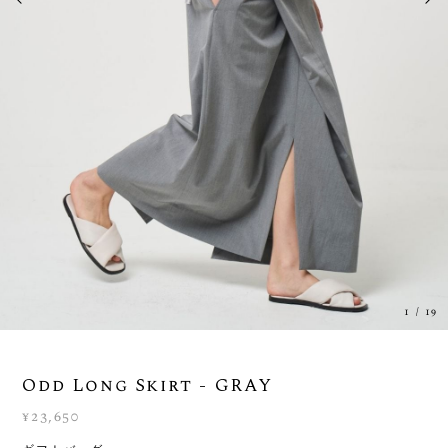
1
/
19
Odd Long Skirt - GRAY
¥23,650