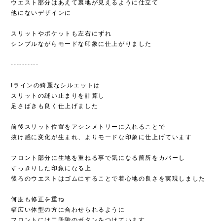
ウエスト部分はあえて裏地が見えるように仕立て
他にないデザインに
スリットやポケットも左右にずれ
シンプルながらモードな印象に仕上がりました
‐‐‐‐‐‐‐‐‐‐
Iラインの綺麗なシルエットは
スリットの縫い止まりを計算し
足さばきも良く仕上げました
前後スリット位置をアシンメトリーに入れることで
抜け感に変化が生まれ、よりモードな印象に仕上げています
フロント部分に生地を重ねる事で気になる箇所をカバーし
すっきりした印象になる上
後ろのウエストはゴムにすることで着心地の良さを実現しました
何度も修正を重ね
幅広い体型の方に合わせられるように
フロントには二段階のボタンをつけています