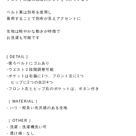
ベルト裏は別布を使用し
着用することで別布が見えアクセントに
生地は軽やかな動きが特徴で
お洗濯も可能です
[ DETAIL ]
‐後ろベルトにゴムあり
‐ウエスト２段階調整可能
‐ポケットは右脇に1つ、フロント左に1つ
ヒップに2つの合計4つ
‐フロント左とヒップ右のポケットは、ボタン付き
［ MATERIAL ］
‐ ハリ・程良い光沢感のある生地
［ OTHER ］
- 洗濯：洗濯機洗い可
- 透け感：なし