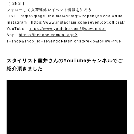
［ SNS ］
フォローして入荷連絡やイベント情報を知ろう
LINE
https://page.line.me/496ytgtw?openQrModal=true
Instagram
https://www.instagram.com/seven.dot.official/
YouTube
https://www.youtube.com/@seven-dot
App
https://thebase.com/to_app?
s=shop&shop_id=sevendot-fashionstore-jp&follow=true
スタイリスト室井さんのYouTubeチャンネルでご
紹介頂きました