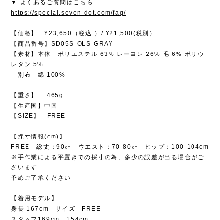
▼ よくあるご質問はこちら
https://special.seven-dot.com/faq/
【価格】 ¥23,650（税込 ）/ ¥21,500(税別）
【商品番号】SD05S-OLS-GRAY
【素材】本体 ポリエステル 63% レーヨン 26% 毛 6% ポリウ
レタン 5%
別布 綿 100%
【重さ】 465g
【生産国】中国
【SIZE】 FREE
【採寸情報(cm)】
FREE 総丈：90㎝ ウエスト：70-80㎝ ヒップ：100-104cm
※手作業による平置きでの採寸の為、多少の誤差が出る場合がご
ざいます
予めご了承ください
【着用モデル】
身長 167cm サイズ FREE
スタッフ169cm、154cm