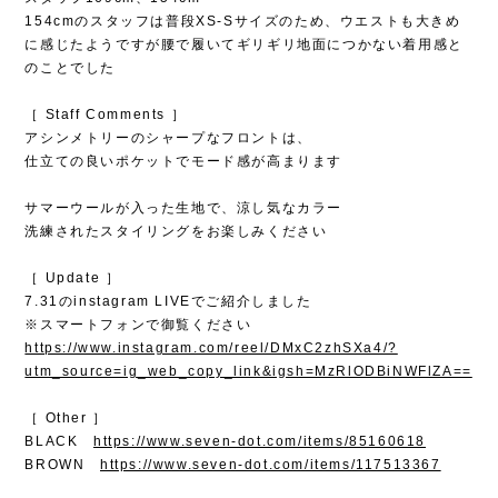
154cmのスタッフは普段XS-Sサイズのため、ウエストも大きめ
に感じたようですが腰で履いてギリギリ地面につかない着用感と
のことでした
［ Staff Comments ］
アシンメトリーのシャープなフロントは、
仕立ての良いポケットでモード感が高まります
サマーウールが入った生地で、涼し気なカラー
洗練されたスタイリングをお楽しみください
［ Update ］
7.31のinstagram LIVEでご紹介しました
※スマートフォンで御覧ください
https://www.instagram.com/reel/DMxC2zhSXa4/?
utm_source=ig_web_copy_link&igsh=MzRlODBiNWFlZA==
［ Other ］
BLACK
https://www.seven-dot.com/items/85160618
BROWN
https://www.seven-dot.com/items/117513367