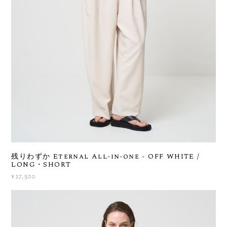
残りわずか Eternal All-in-one - OFF WHITE /
LONG・SHORT
¥27,500